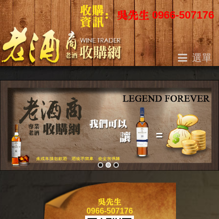
吳先生 0966-507176
選單
關於我們
老酒收購
收購方法
收購聲明
最新資訊
收購地區
聯絡我們
網站地圖
吳先生
0966-507176