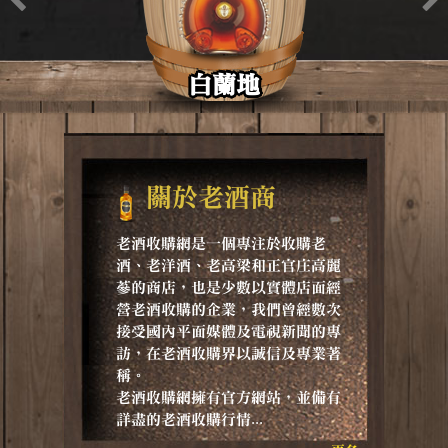
白蘭地
關於老酒商
老酒收購網是一個專注於收購老
酒、老洋酒、老高梁和正官庄高麗
蔘的商店，也是少數以實體店面經
營老酒收購的企業，我們曾經數次
接受國內平面媒體及電視新聞的專
訪，在老酒收購界以誠信及專業著
稱。
老酒收購網擁有官方網站，並備有
詳盡的老酒收購行情...