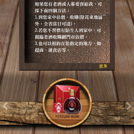
如果您有老酒或人蔘要賣給我，可
採下面四個方法：
1.到您家中估價、收購(除花東地區
外，全省當日可達)。
2.若您不習慣有陌生人到家中，可
親臨老酒收購網門市估價。
3.也可以相約在您指定的地方，如
超商、速食店等。
更多
NT$35,000~80,000