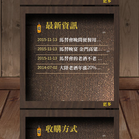
更多
最新資訊
馬習會晚間便餐用酒大揭密 喝90年金門高粱原因是…
2015-11-13
馬習晚宴 金門高粱馬祖老酒上桌
2015-11-13
馬習會的老酒不老 東湧陳高才是寶
2015-11-13
大陸老酒年漲20%的收購與認知
2014-07-02
更多
收購方式