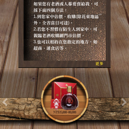
如果您有老酒或人蔘要賣給我，可
採下面四個方法：
1.到您家中估價、收購(除花東地區
外，全省當日可達)。
2.若您不習慣有陌生人到家中，可
親臨老酒收購網門市估價。
3.也可以相約在您指定的地方，如
超商、速食店等。
更多
NT$35,000~80,000