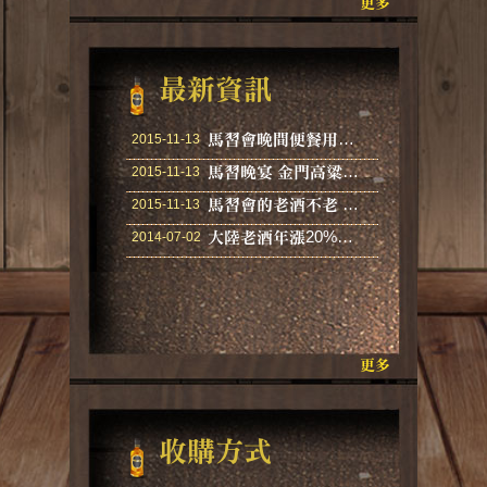
更多
最新資訊
馬習會晚間便餐用酒大揭密 喝90年金門高粱原因是…
2015-11-13
馬習晚宴 金門高粱馬祖老酒上桌
2015-11-13
馬習會的老酒不老 東湧陳高才是寶
2015-11-13
大陸老酒年漲20%的收購與認知
2014-07-02
更多
收購方式