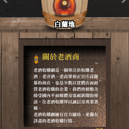
白蘭地
關於老酒商
老酒收購網是一個專注於收購老
酒、老洋酒、老高梁和正官庄高麗
蔘的商店，也是少數以實體店面經
營老酒收購的企業，我們曾經數次
接受國內平面媒體及電視新聞的專
訪，在老酒收購界以誠信及專業著
稱。
老酒收購網擁有官方網站，並備有
詳盡的老酒收購行情...