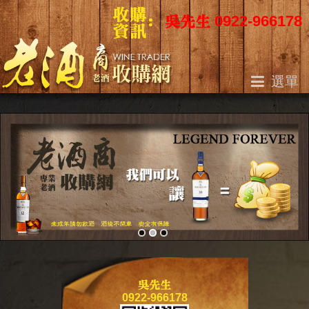
吳先生 0922-966178
選單
關於我們
老酒收購
收購方法
收購聲明
最新資訊
收購地區
聯絡我們
網站地圖
吳先生
0922-966178